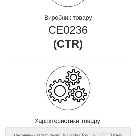
Виробник товару
CE0236
(
CTR
)
Характеристики товару
Наконечник тяги рульової R Honda CR-V 12- OLD CEHO-49