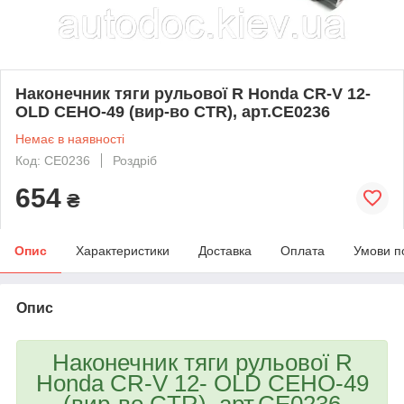
Наконечник тяги рульової R Honda CR-V 12-
OLD CEHO-49 (вир-во CTR), арт.CE0236
Немає в наявності
Код: CE0236
Роздріб
654
₴
Опис
Характеристики
Доставка
Оплата
Умови п
Опис
Наконечник тяги рульової R
Honda CR-V 12- OLD CEHO-49
(вир-во CTR), арт.CE0236