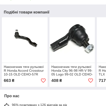
Подібні товари компанії
Наконечник тяги рульової
Наконечник тяги рульової
Нако
R Honda Accord Crosstour
Honda City 96-98 HR-V 99-
R Ho
10-15 OLD CEHO-57R
05 Logo 99-02 OLD CEHO-
TLX
(вир-во CTR),
12 (вир-во CTR),
(вир
663
408
717
₴
₴
арт.CE0244R
арт.CE0198
арт
Про нас
96% позитивних з 126 відгуків за рік