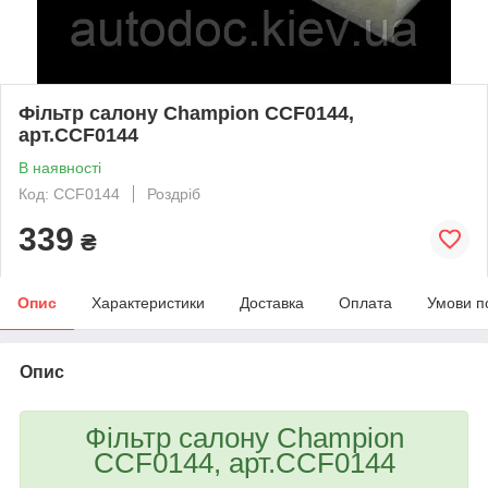
Фільтр салону Champion CCF0144,
арт.CCF0144
В наявності
Код: CCF0144
Роздріб
339
₴
Опис
Характеристики
Доставка
Оплата
Умови п
Опис
Фільтр салону Champion
CCF0144, арт.CCF0144