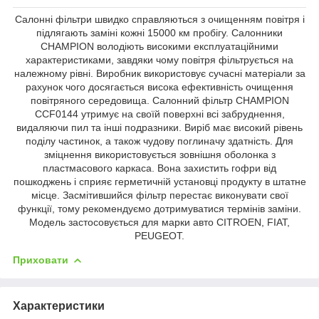
Салонні фільтри швидко справляються з очищенням повітря і
підлягають заміні кожні 15000 км пробігу. Салонники
CHAMPION володіють високими експлуатаційними
характеристиками, завдяки чому повітря фільтрується на
належному рівні. Виробник використовує сучасні матеріали за
рахунок чого досягається висока ефективність очищення
повітряного середовища. Салонний фільтр CHAMPION
CCF0144 утримує на своїй поверхні всі забруднення,
видаляючи пил та інші подразники. Виріб має високий рівень
поділу частинок, а також чудову поглиначу здатність. Для
зміцнення використовується зовнішня оболонка з
пластмасового каркаса. Вона захистить гофри від
пошкоджень і сприяє герметичній установці продукту в штатне
місце. Засмітившийся фільтр перестає виконувати свої
функції, тому рекомендуємо дотримуватися термінів заміни.
Модель застосовується для марки авто CITROEN, FIAT,
PEUGEOT.
Приховати
Характеристики