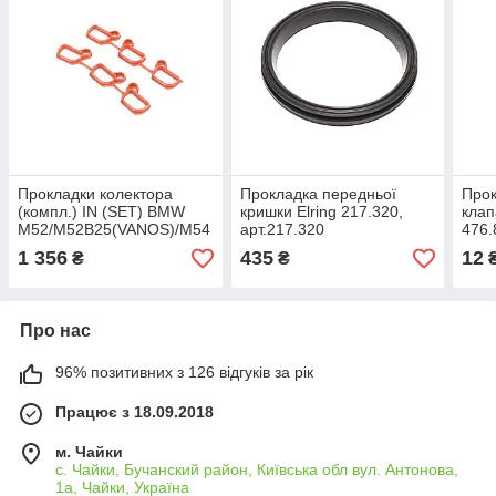
Прокладки колектора
Прокладка передньої
Прок
(компл.) IN (SET) BMW
кришки Elring 217.320,
клап
M52/M52B25(VANOS)/M54
арт.217.320
476.
98- (вир-во Elring),
1 356
435
12
₴
₴
арт.366.500
Про нас
96% позитивних з 126 відгуків за рік
Працює з 18.09.2018
м. Чайки
с. Чайки, Бучанский район, Київська обл вул. Антонова,
1а, Чайки, Україна