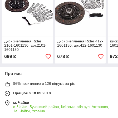
Диск зчеплення Rider
Диск зчеплення Rider 412-
Диск
2101-1601130, арт.2101-
1601130, арт.412-1601130
1601
1601130
699
678
972
₴
₴
Про нас
96% позитивних з 126 відгуків за рік
Працює з 18.09.2018
м. Чайки
с. Чайки, Бучанский район, Київська обл вул. Антонова,
1а, Чайки, Україна