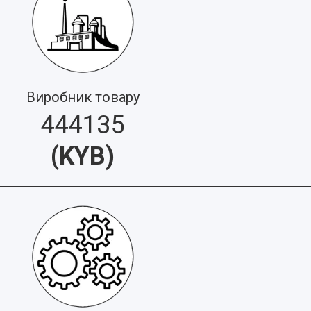
Виробник товару
444135
(
KYB
)