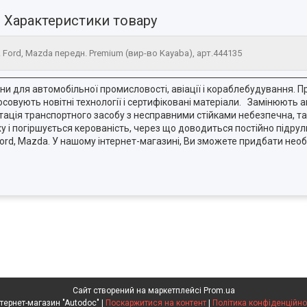
Характеристики товару
 Ford, Mazda передн. Premium (вир-во Kayaba), арт.444135
ни для автомобільної промисловості, авіації і кораблебудування. 
тосовують новітні технології і сертифіковані матеріали. Замінюють
ація транспортного засобу з несправними стійками небезпечна, так 
у і погіршується керованість, через що доводиться постійно підр
ord, Mazda. У нашому інтернет-магазині, Ви зможете придбати необ
Сайт створений на маркетплейсі
Prom.ua
Интернет-магазин "Autodoc" |
Поскаржитися на контент
|
Політика конфіденційно