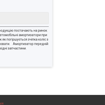
Продукцію постачають на ринок
 автомобільні амортизатори при
як погіршується зчіпка коліс з
улювати. Амортизатор передній
хідні запчастини.
сті