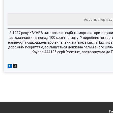
Амортизатор підв.
З 1947 року KAYABA виготовляє надійні амортизатори і пружи
автозапчастин в понад 100 країн по світу. У виробництві зас
наявності пошкоджень або виявленні патьоків масла. Експлуат
дорожнім покриттям, збільшується довжина гальмівного шлях
Kayaba 444135 серії Premium, застосовуємо до F