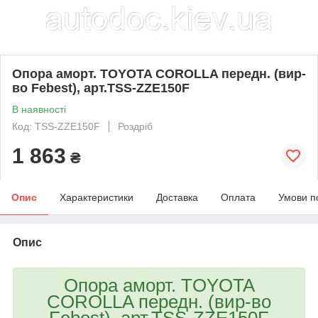
Опора аморт. TOYOTA COROLLA передн. (вир-
во Febest), арт.TSS-ZZE150F
В наявності
Код: TSS-ZZE150F
Роздріб
1 863
₴
Опис
Характеристики
Доставка
Оплата
Умови п
Опис
Опора аморт. TOYOTA
COROLLA передн. (вир-во
Febest), арт.TSS-ZZE150F