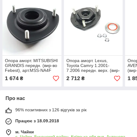
Опора аморт. MITSUBISHI
Опора аморт. Lexus,
Опо
GRANDIS передн. (вир-во
Toyota Camry 1.2001-
AVEN
Febest), арт.MSS-NA4F
7.2006 передн. верх. (вир-
(вир
во Kayaba), арт.SM5423
арт
1 674
2 712
1 8
₴
₴
Про нас
96% позитивних з 126 відгуків за рік
Працює з 18.09.2018
м. Чайки
с. Чайки, Бучанский район, Київська обл вул. Антонова,