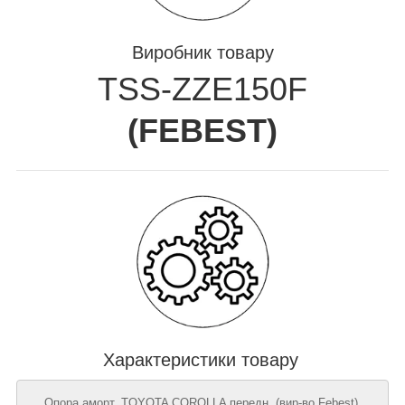
Виробник товару
TSS-ZZE150F
(
FEBEST
)
Характеристики товару
Опора аморт. TOYOTA COROLLA передн. (вир-во Febest),