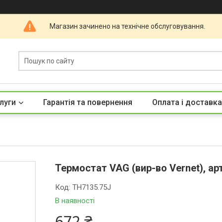
Магазин зачинено на технічне обслуговування.
луги
Гарантія та повернення
Оплата і доставка
Термостат VAG (вир-во Vernet), ар
Код:
TH7135.75J
В наявності
672 ₴