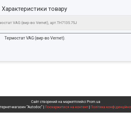
Характеристики товару
мостат VAG (вир-во Vernet), арт.TH7135.75J
Термостат VAG (вир-во Vernet).
Сайт створений на маркетплейсі
Prom.ua
Интернет-магазин "Autodoc" |
Поскаржитися на контент
|
Політика конфіденційно