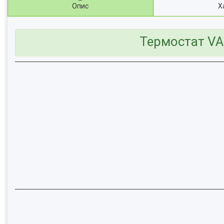
Опис
Х
Термостат VAG