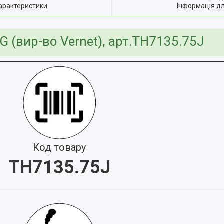
арактеристики
Інформація д
 (вир-во Vernet), арт.TH7135.75J
Код товару
TH7135.75J