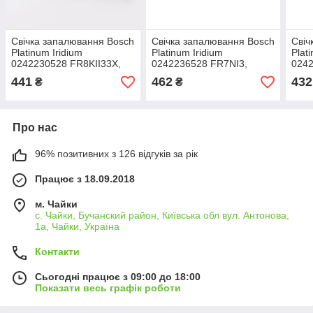
Свічка запалювання Bosch
Свічка запалювання Bosch
Свіч
Platinum Iridium
Platinum Iridium
Plat
0242230528 FR8KII33X,
0242236528 FR7NI3,
0242
арт.0242230528
арт.0242236528
арт.
441
462
432
₴
₴
Про нас
96% позитивних з 126 відгуків за рік
Працює з 18.09.2018
м. Чайки
с. Чайки, Бучанский район, Київська обл вул. Антонова,
1а, Чайки, Україна
Контакти
Сьогодні працює з 09:00 до 18:00
Показати весь графік роботи