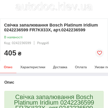
Свічка запалювання Bosch Platinum Iridium
0242236599 FR7KII33X, арт.0242236599
В наявності
Код: 0242236599
Роздріб
405
₴
Опис
Характеристики
Доставка
Оплата
Умови п
Опис
Свічка запалювання Bosch
Platinum Iridium 0242236599
FR7KII33X, арт.0242236599