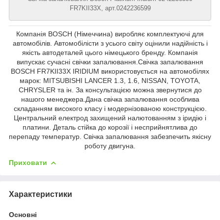
FR7KII33X, арт.0242236599
Компанія BOSCH (Німеччина) виробляє комплектуючі для
автомобілів. Автомобілісти з усього світу оцінили надійність і
якість автодеталей цього німецького бренду. Компанія
випускає сучасні свічки запалювання.Свічка запалювання
BOSCH FR7KII33X IRIDIUM використовується на автомобілях
марок: MITSUBISHI LANCER 1.3, 1.6, NISSAN, TOYOTA,
CHRYSLER та ін. За консультацією можна звернутися до
нашого менеджера.Дана свічка запалювання особлива
складанням високого класу і модернізованою конструкцією.
Центральний електрод захищений налютованням з іридію і
платини. Деталь стійка до корозії і несприйнятлива до
перепаду температур. Свічка запалювання забезпечить якісну
роботу двигуна.
Приховати
Характеристики
Основні