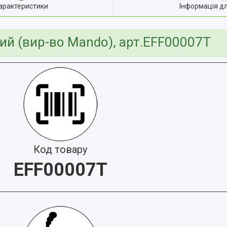
арактеристики
Інформація д
ий (вир-во Mando), арт.EFF00007T
Код товару
EFF00007T