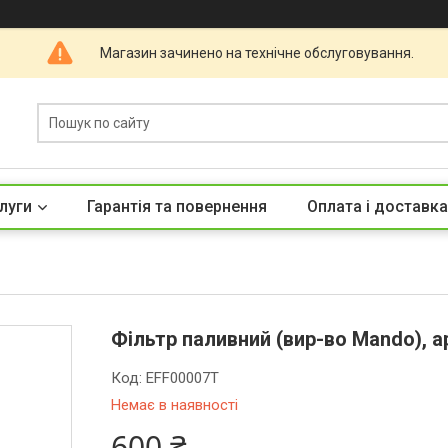
Магазин зачинено на технічне обслуговування.
луги
Гарантія та повернення
Оплата і доставка
Фільтр паливний (вир-во Mando), 
Код:
EFF00007T
Немає в наявності
600 ₴