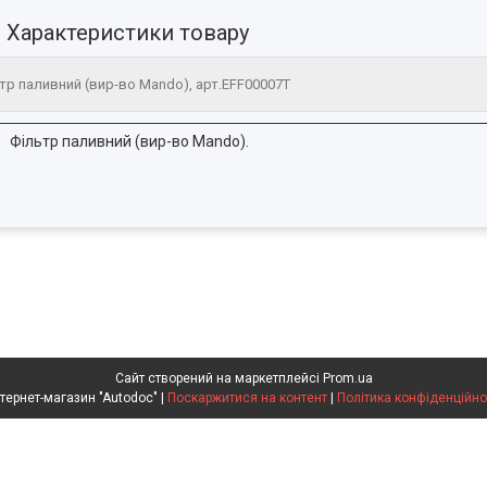
Характеристики товару
тр паливний (вир-во Mando), арт.EFF00007T
Фільтр паливний (вир-во Mando).
Сайт створений на маркетплейсі
Prom.ua
Интернет-магазин "Autodoc" |
Поскаржитися на контент
|
Політика конфіденційно