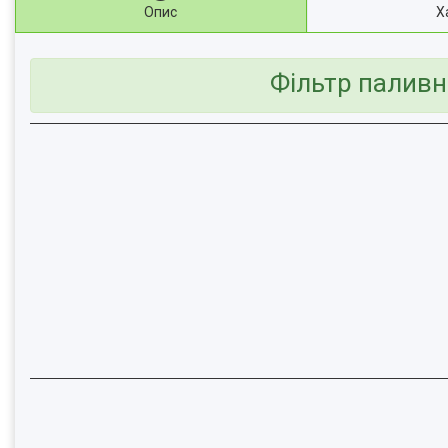
Опис
Х
Фільтр паливн