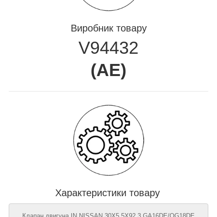
Виробник товару
V94432
(
AE
)
Характеристики товару
Клапан двигуна IN NISSAN 30X5.5X92.3 GA16DE/QG18DE