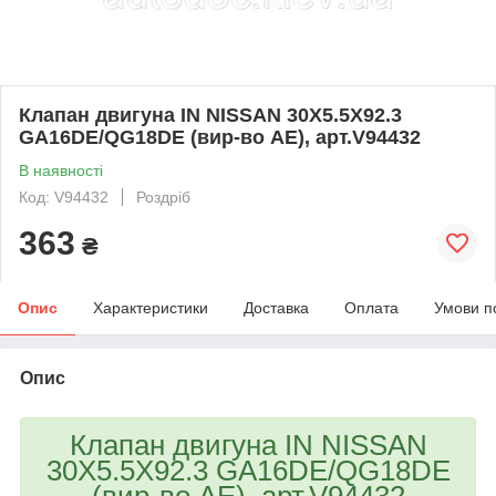
Клапан двигуна IN NISSAN 30X5.5X92.3
GA16DE/QG18DE (вир-во AE), арт.V94432
В наявності
Код: V94432
Роздріб
363
₴
Опис
Характеристики
Доставка
Оплата
Умови п
Опис
Клапан двигуна IN NISSAN
30X5.5X92.3 GA16DE/QG18DE
(вир-во AE), арт.V94432