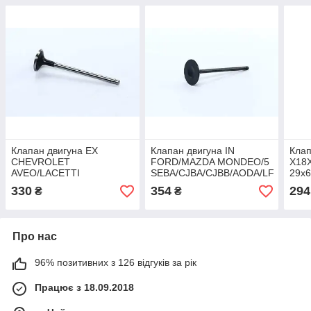
Клапан двигуна EX
Клапан двигуна IN
Клап
CHEVROLET
FORD/MAZDA MONDEO/5
X18
AVEO/LACETTI
SEBA/CJBA/CJBB/AODA/LF
29x6
F14D5/F16D3
35X5.5X103.4 (вир-во AE),
арт.
330
354
294
₴
₴
27.3X6X101.3 (вир-во AE),
арт.V98032
арт.V98015
Про нас
96% позитивних з 126 відгуків за рік
Працює з 18.09.2018