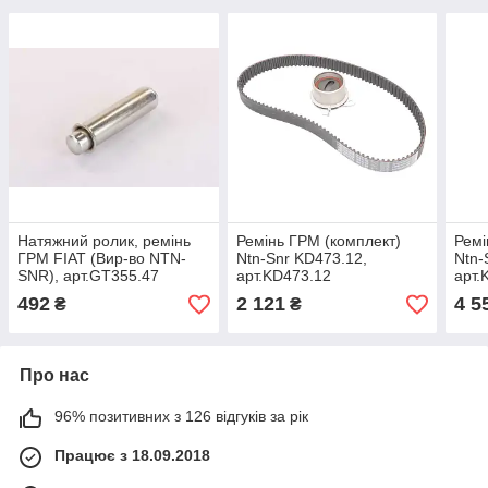
Натяжний ролик, ремінь
Ремінь ГРМ (комплект)
Ремі
ГРМ FIAT (Вир-во NTN-
Ntn-Snr KD473.12,
Ntn-
SNR), арт.GT355.47
арт.KD473.12
арт.
492
2 121
4 5
₴
₴
Про нас
96% позитивних з 126 відгуків за рік
Працює з 18.09.2018