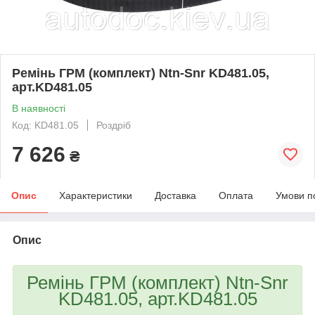
Ремінь ГРМ (комплект) Ntn-Snr KD481.05,
арт.KD481.05
В наявності
Код: KD481.05
Роздріб
7 626
₴
Опис
Характеристики
Доставка
Оплата
Умови п
Опис
Ремінь ГРМ (комплект) Ntn-Snr
KD481.05, арт.KD481.05