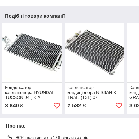
Подібні товари компанії
Конденсатор
Конденсатор
Кон
кондиціонера HYUNDAI
кондиціонера NISSAN X-
конд
TUCSON 04-, KIA
TRAIL (T31) 07-
GRA
SPORTAGE 05-
(TEMPEST),
(TE
3 840
2 532
3 6
₴
₴
(TEMPEST),
арт.TP.15940121
арт.
арт.TP.1594801
Про нас
96% позитивних з 126 відгуків за рік