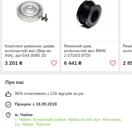
Комплект ремінних шківів,
Ремінний шків,
Ремі
колінчастий вал (Вир-во
колінчастий вал BMW
колі
INA), арт.544 0080 20
2.5TDI/3.0TDI
M51/M57(вир-во Corteco),
3 201
6 441
2 8
₴
₴
арт.21653130
Про нас
96% позитивних з 126 відгуків за рік
Працює з 18.09.2018
м. Чайки
с. Чайки, Бучанский район, Київська обл вул. Антонова,
1а, Чайки, Україна