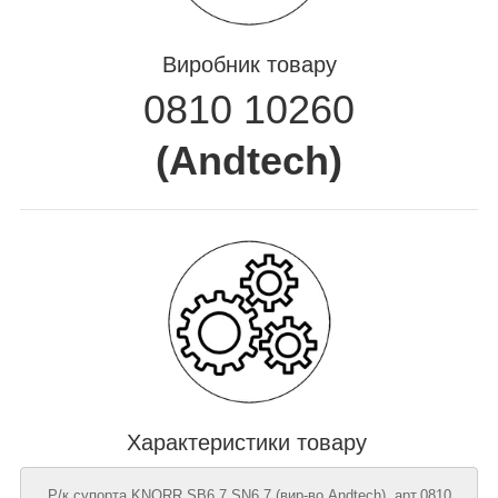
Виробник товару
0810 10260
(
Andtech
)
Характеристики товару
Р/к супорта KNORR SB6,7,SN6,7 (вир-во Andtech), арт.0810