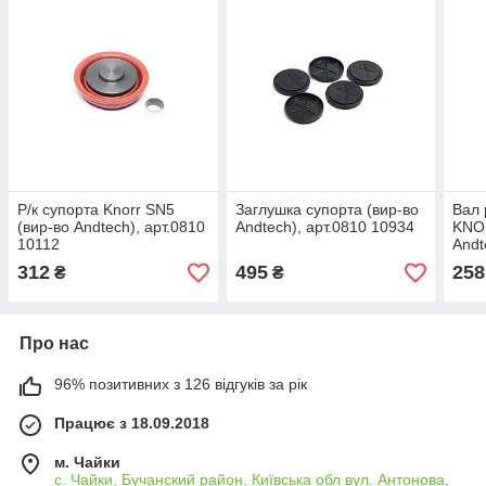
Р/к супорта Knorr SN5
Заглушка супорта (вир-во
Вал 
(вир-во Andtech), арт.0810
Andtech), арт.0810 10934
KNO
10112
Andt
312
495
258
₴
₴
Про нас
96% позитивних з 126 відгуків за рік
Працює з 18.09.2018
м. Чайки
с. Чайки, Бучанский район, Київська обл вул. Антонова,