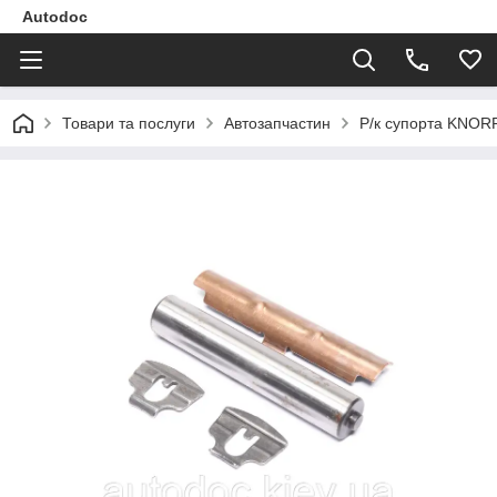
Autodoc
Товари та послуги
Автозапчастин
Р/к супорта KNORR