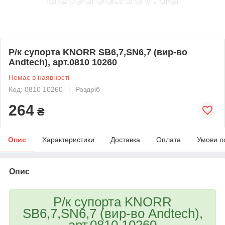
Р/к супорта KNORR SB6,7,SN6,7 (вир-во
Andtech), арт.0810 10260
Немає в наявності
Код: 0810 10260
Роздріб
264
₴
Опис
Характеристики
Доставка
Оплата
Умови п
Опис
Р/к супорта KNORR
SB6,7,SN6,7 (вир-во Andtech),
арт.0810 10260