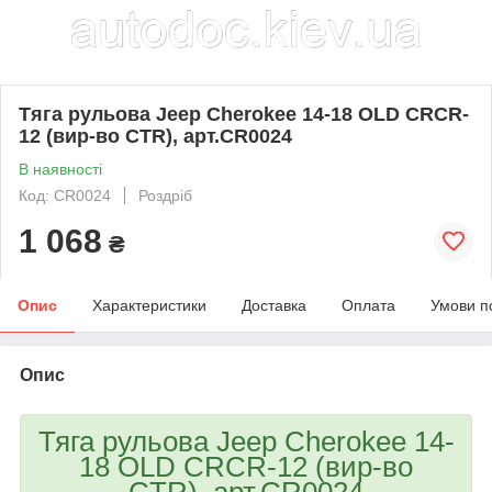
Тяга рульова Jeep Cherokee 14-18 OLD CRCR-
12 (вир-во CTR), арт.CR0024
В наявності
Код: CR0024
Роздріб
1 068
₴
Опис
Характеристики
Доставка
Оплата
Умови п
Опис
Тяга рульова Jeep Cherokee 14-
18 OLD CRCR-12 (вир-во
CTR), арт.CR0024