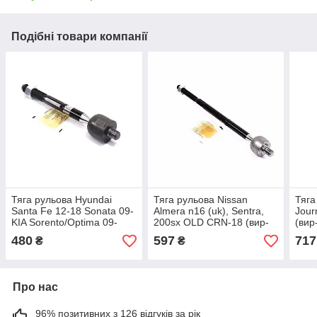
Подібні товари компанії
Тяга рульова Hyundai
Тяга рульова Nissan
Тяга
Santa Fe 12-18 Sonata 09-
Almera n16 (uk), Sentra,
Jour
KIA Sorento/Optima 09-
200sx OLD CRN-18 (вир-
(вир
OLD CRKH-45 (вир-во
во CTR), арт.CR0458
480
597
717
₴
₴
CTR), арт.CR0287
Про нас
96% позитивних з 126 відгуків за рік