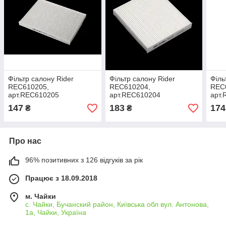
Фільтр салону Rider
Фільтр салону Rider
Філь
REC610205,
REC610204,
REC
арт.REC610205
арт.REC610204
арт
147
183
174
₴
₴
Про нас
96% позитивних з 126 відгуків за рік
Працює з 18.09.2018
м. Чайки
с. Чайки, Бучанский район, Київська обл вул. Антонова,
1а, Чайки, Україна