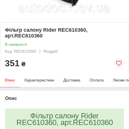
Фільтр салону Rider REC610360,
арт.REC610360
В наявності
Код: REC610360
Роздріб
351
₴
Опис
Характеристики
Доставка
Оплата
Умови п
Опис
Фільтр салону Rider
REC610360, арт.REC610360