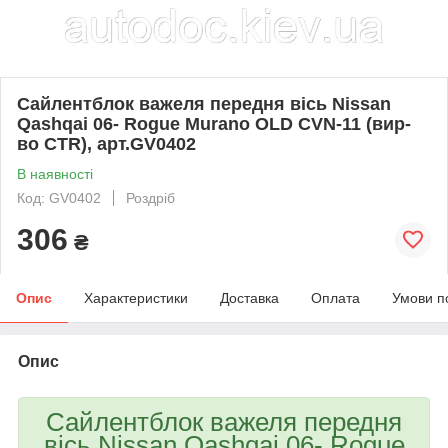
Сайлентблок важеля передня вісь Nissan
Qashqai 06- Rogue Murano OLD CVN-11 (вир-
во CTR), арт.GV0402
В наявності
Код: GV0402
Роздріб
306
₴
Опис
Характеристики
Доставка
Оплата
Умови п
Опис
Сайлентблок важеля передня
вісь Nissan Qashqai 06- Rogue