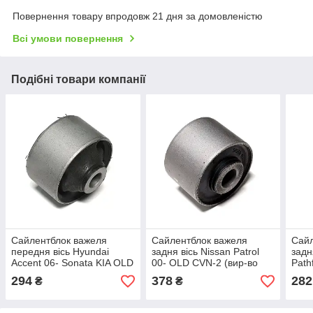
Повернення товару впродовж 21 дня за домовленістю
Всі умови повернення
Подібні товари компанії
Сайлентблок важеля
Сайлентблок важеля
Сайл
передня вісь Hyundai
задня вісь Nissan Patrol
задн
Accent 06- Sonata KIA OLD
00- OLD CVN-2 (вир-во
Path
CVKH-51 (вир-во CTR),
CTR), арт.GV0393
CVN-
294
378
282
₴
₴
арт.GV0009
арт.