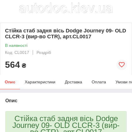
Стійка стаб задня вісь Dodge Journey 09- OLD
CLCR-3 (вир-во CTR), арт.CL0017
В наявності
Код: CL0017
Роздріб
564
₴
Опис
Характеристики
Доставка
Оплата
Умови п
Опис
Стійка стаб задня вісь Dodge
Journey 09- OLD CLCR-3 (вир-
во CTR), арт.CL0017