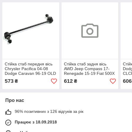
Стійка стаб передня вісь
Стійка стаб задня вісь
Стій
Chrysler Pacifica 04-08
AWD Jeep Compass 17-
Dodg
Dodge Caravan 96-19 OLD
Renegade 15-19 Fiat 500X
CLCR
CLCR-1 (вир-во CTR),
16- OLD CLCR-13 (вир-во
арт.
573
612
606
₴
₴
арт.CL0015
CTR), арт.CL0026
Про нас
96% позитивних з 126 відгуків за рік
Працює з 18.09.2018