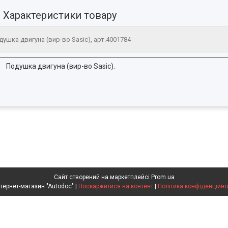
Характеристики товару
душка двигуна (вир-во Sasic), арт.4001784
Подушка двигуна (вир-во Sasic).
Сайт створений на маркетплейсі
Prom.ua
Интернет-магазин "Autodoc" |
Поскаржитися на контент
|
Політика конфіденційно