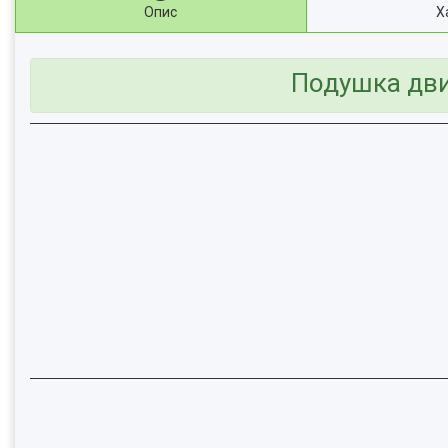
Опис
Х
Подушка двиг