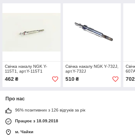
Свічка накалу NGK Y-
Свічка накалу NGK Y-732J,
Свіч
115T1, арт.Y-115T1
арт.Y-732J
607A
462
510
702
₴
₴
Про нас
96% позитивних з 126 відгуків за рік
Працює з 18.09.2018
м. Чайки