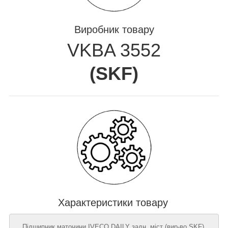
Виробник товару
VKBA 3552
(
SKF
)
Характеристики товару
Підшипник маточини IVECO DAILY задн. міст (вир-во SKF),