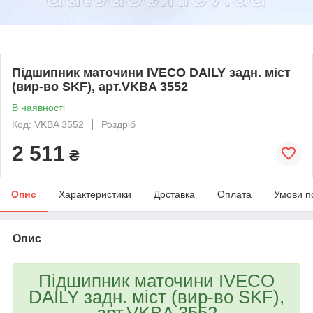
Підшипник маточини IVECO DAILY задн. міст
(вир-во SKF), арт.VKBA 3552
В наявності
Код: VKBA 3552
Роздріб
2 511
₴
Опис
Характеристики
Доставка
Оплата
Умови п
Опис
Підшипник маточини IVECO
DAILY задн. міст (вир-во SKF),
арт.VKBA 3552