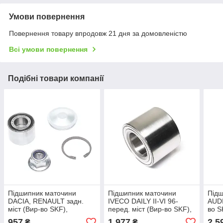
Умови повернення
Повернення товару впродовж 21 дня за домовленістю
Всі умови повернення
Подібні товари компанії
Підшипник маточини
Підшипник маточини
Підш
DACIA, RENAULT задн.
IVECO DAILY II-VI 96-
AUDI
міст (Вир-во SKF),
перед. міст (Вир-во SKF),
во S
арт.VKBA 3525
арт.VKBA 3551
957
1 977
2 5
₴
₴