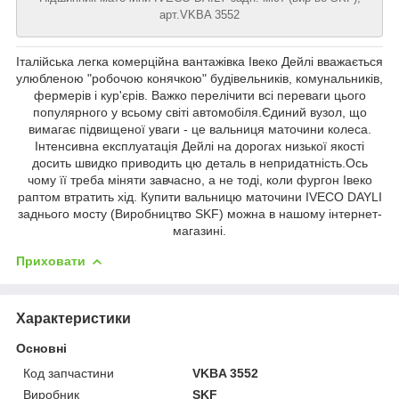
арт.VKBA 3552
Італійська легка комерційна вантажівка Івеко Дейлі вважається
улюбленою "робочою конячкою" будівельників, комунальників,
фермерів і кур'єрів. Важко перелічити всі переваги цього
популярного у всьому світі автомобіля.Єдиний вузол, що
вимагає підвищеної уваги - це вальниця маточини колеса.
Інтенсивна експлуатація Дейлі на дорогах низької якості
досить швидко приводить цю деталь в непридатність.Ось
чому її треба міняти завчасно, а не тоді, коли фургон Івеко
раптом втратить хід. Купити вальницю маточини IVECO DAYLI
заднього мосту (Виробництво SKF) можна в нашому інтернет-
магазині.
Приховати
Характеристики
Основні
Код запчастини
VKBA 3552
Виробник
SKF