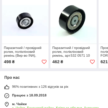
Паразитний / провідний
Паразитний / провідний
Пров
ролик, полікліновий
ролик, полікліновий
полі
ремінь (Вир-во INA),
ремінь, арт.532 0571 10
FORD
арт.532 0570 10
EcoB
498
462
621
₴
₴
INA)
Про нас
96% позитивних з 126 відгуків за рік
Працює з 18.09.2018
м. Чайки
с. Чайки, Бучанский район, Київська обл вул. Антонова,