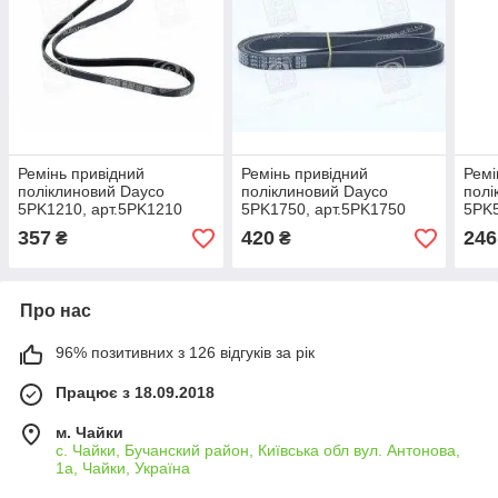
Ремінь привідний
Ремінь привідний
Ремі
поліклиновий Dayco
поліклиновий Dayco
полі
5PK1210, арт.5PK1210
5PK1750, арт.5PK1750
5PK5
357
420
246
₴
₴
Про нас
96% позитивних з 126 відгуків за рік
Працює з 18.09.2018
м. Чайки
с. Чайки, Бучанский район, Київська обл вул. Антонова,
1а, Чайки, Україна