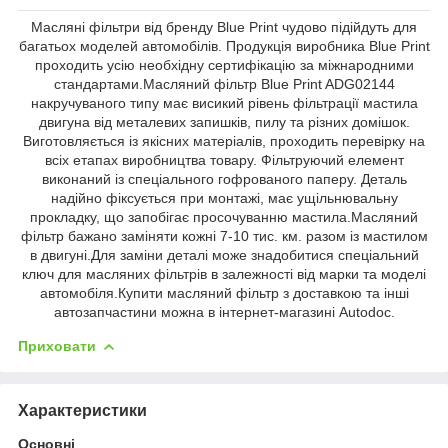
Масляні фільтри від бренду Blue Print чудово підійдуть для
багатьох моделей автомобілів. Продукція виробника Blue Print
проходить усію необхідну сертифікацію за міжнародними
стандартами.Масляний фільтр Blue Print ADG02144
накручуваного типу має висикий рівень фільтрації мастила
двигуна від металевих запишків, пилу та різних домішок.
Виготовляється із якісних матеріалів, проходить перевірку на
всіх етапах виробництва товару. Фільтруючий елемент
виконаний із спеціального гофрованого паперу. Деталь
надійно фіксується при монтажі, має ущільнювальну
прокладку, що запобігає просочуванню мастила.Масляний
фільтр бажано заміняти кожні 7-10 тис. км. разом із мастилом
в двигуні.Для заміни деталі може знадобитися спеціальний
ключ для масляних фільтрів в залежності від марки та моделі
автомобіля.Купити масляний фільтр з доставкою та інші
автозапчастини можна в інтернет-магазині Autodoc.
Приховати
Характеристики
Основні