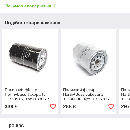
Всі умови повернення
Подібні товари компанії
Паливний фільтр
Паливний фільтр
Пали
Herth+Buss Jakoparts
Herth+Buss Jakoparts
Hert
J1330515, арт.J1330515
J1336006, арт.J1336006
J133
339
288
297
₴
₴
Про нас