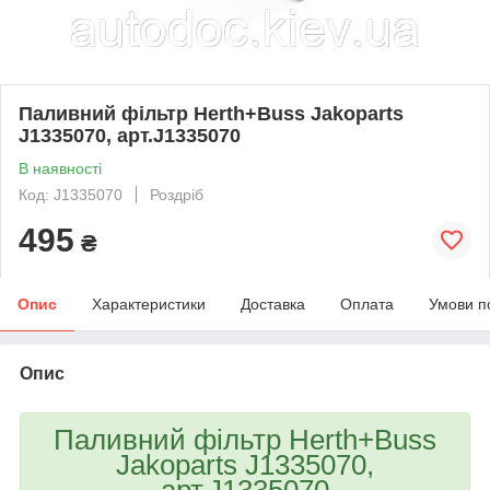
Паливний фільтр Herth+Buss Jakoparts
J1335070, арт.J1335070
В наявності
Код: J1335070
Роздріб
495
₴
Опис
Характеристики
Доставка
Оплата
Умови п
Опис
Паливний фільтр Herth+Buss
Jakoparts J1335070,
арт.J1335070