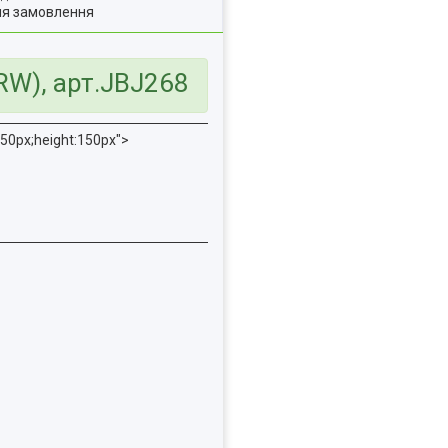
ля замовлення
RW), арт.JBJ268
50px;height:150px">