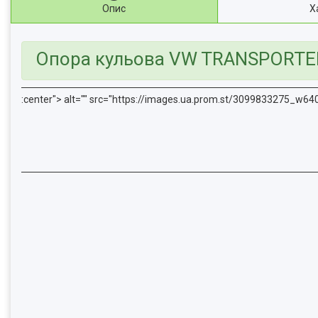
Опис
Х
Опора кульова VW TRANSPORTER I
:center"> alt="" src="https://images.ua.prom.st/3099833275_w