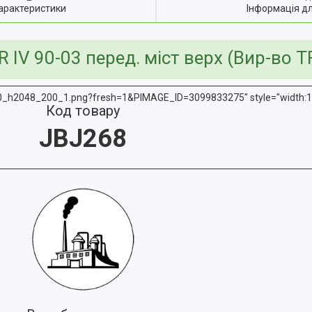
арактеристики
Інформація д
V 90-03 перед. міст верх (Вир-во T
640_h2048_200_1.png?fresh=1&PIMAGE_ID=3099833275" style="width:1
Код товару
JBJ268