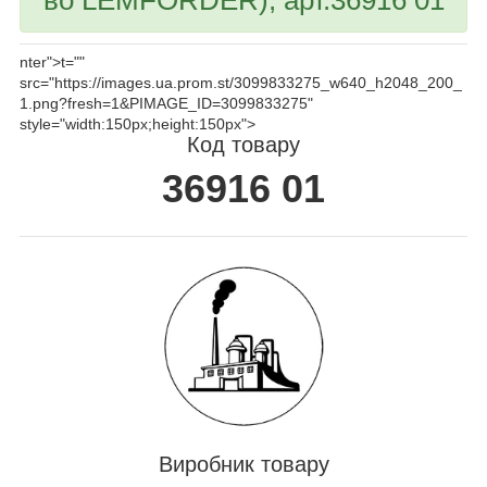
nter">
t=""
src="https://images.ua.prom.st/3099833275_w640_h2048_200_
1.png?fresh=1&PIMAGE_ID=3099833275"
style="width:150px;height:150px">
Код товару
36916 01
Виробник товару