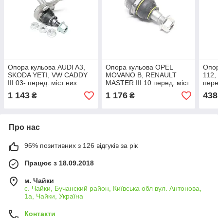
Опора кульова AUDI A3,
Опора кульова OPEL
Опор
SKODA YETI, VW CADDY
MOVANO B, RENAULT
112,
III 03- перед. міст низ
MASTER III 10 перед. міст
пере
праворуч (Вир-во
праворуч (Вир-во
(Ви
1 143
1 176
438
₴
₴
LEMFORDER), арт.26773
LEMFORDER), арт.36943
арт.
02
01
Про нас
96% позитивних з 126 відгуків за рік
Працює з 18.09.2018
м. Чайки
с. Чайки, Бучанский район, Київська обл вул. Антонова,
1а, Чайки, Україна
Контакти