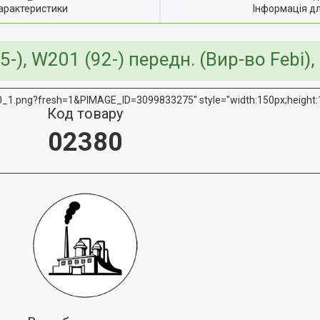
арактеристики
Інформація д
), W201 (92-) передн. (Вир-во Febi),
_1.png?fresh=1&PIMAGE_ID=3099833275" style="width:150px;height:
Код товару
02380