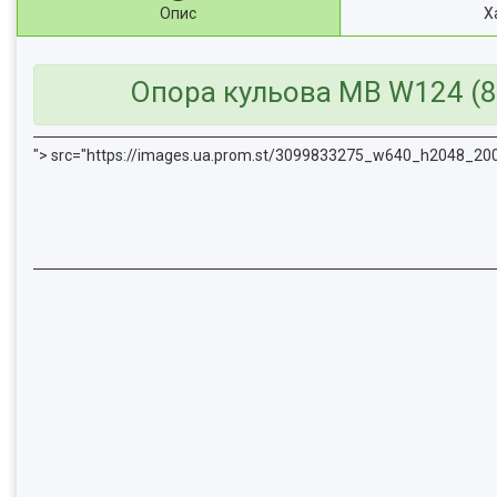
Опис
Х
Опора кульова MB W124 (85-
">
src="https://images.ua.prom.st/3099833275_w640_h2048_200