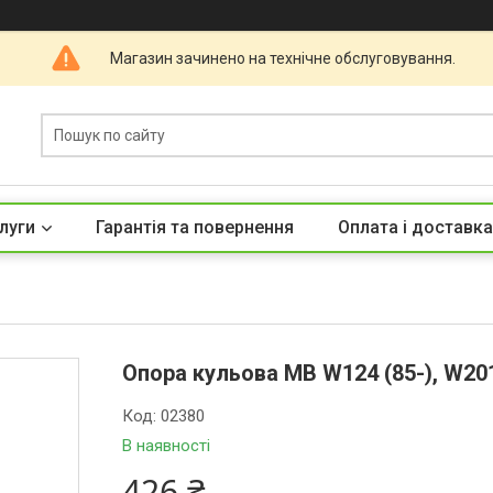
Магазин зачинено на технічне обслуговування.
луги
Гарантія та повернення
Оплата і доставка
Опора кульова MB W124 (85-), W201 
Код:
02380
В наявності
426 ₴