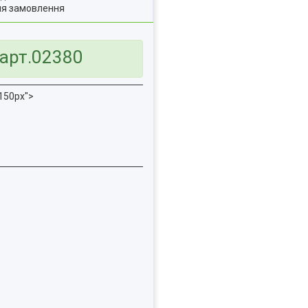
ля замовлення
 арт.02380
150px">