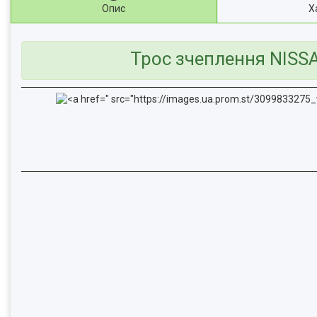
Опис
Х
Трос зчеплення NISSA
" src="https://images.ua.prom.st/309983327