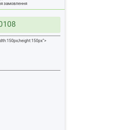
ля замовлення
.0108
th:150px;height:150px">