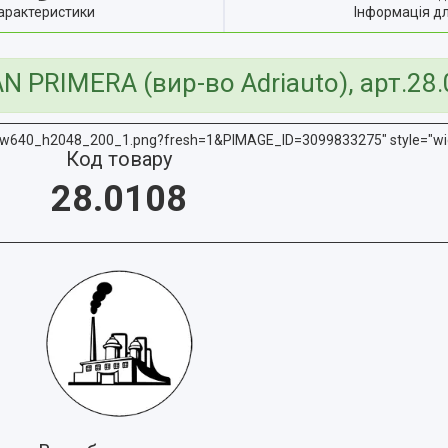
арактеристики
Інформація д
N PRIMERA (вир-во Adriauto), арт.28
5_w640_h2048_200_1.png?fresh=1&PIMAGE_ID=3099833275" style="wid
Код товару
28.0108