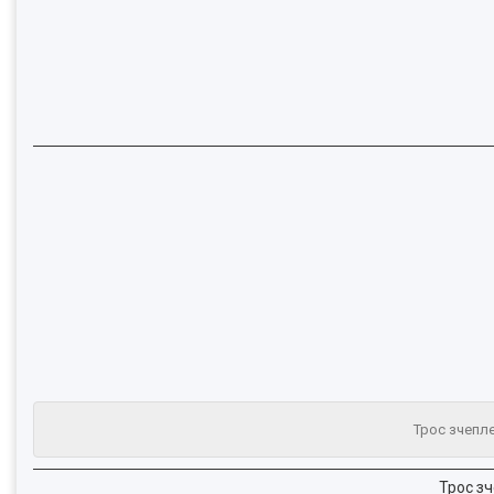
Трос зчепле
Трос з