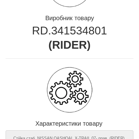
Виробник товару
RD.341534801
(
RIDER
)
Характеристики товару
Стійка стаб. NISSAN QASHQAI, X-TRAIL 07- прав. (RIDER),