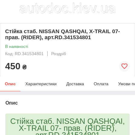
Стійка стаб. NISSAN QASHQAI, X-TRAIL 07-
прав. (RIDER), арт.RD.341534801
В наявності
Код: RD.341534801
Роздріб
450
₴
Опис
Характеристики
Доставка
Оплата
Умови п
Опис
Стійка стаб. NISSAN QASHQAI,
X-TRAIL 07- прав. (RIDER),
арт.RD.341534801