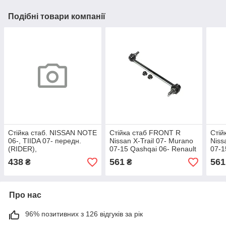
Подібні товари компанії
Стійка стаб. NISSAN NOTE
Стійка стаб FRONT R
Стій
06-, TIIDA 07- передн.
Nissan X-Trail 07- Murano
Niss
(RIDER),
07-15 Qashqai 06- Renault
07-1
арт.RD.546181FE0A
OLD CLN-35 (вир-во CTR),
OLD 
438
561
561
₴
₴
арт.CL0460R
арт.
Про нас
96% позитивних з 126 відгуків за рік