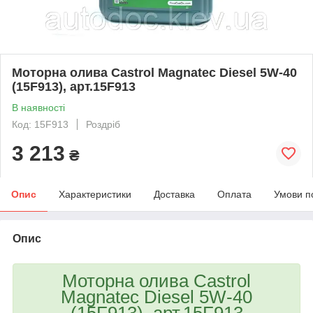
Моторна олива Castrol Magnatec Diesel 5W-40
(15F913), арт.15F913
В наявності
Код: 15F913
Роздріб
3 213
₴
Опис
Характеристики
Доставка
Оплата
Умови п
Опис
Моторна олива Castrol
Magnatec Diesel 5W-40
(15F913), арт.15F913