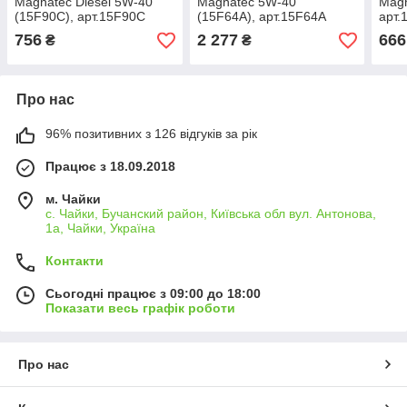
Magnatec Diesel 5W-40
Magnatec 5W-40
Magn
(15F90C), арт.15F90C
(15F64A), арт.15F64A
арт.
756
2 277
666
₴
₴
Про нас
96% позитивних з 126 відгуків за рік
Працює з 18.09.2018
м. Чайки
с. Чайки, Бучанский район, Київська обл вул. Антонова,
1а, Чайки, Україна
Контакти
Сьогодні працює з 09:00 до 18:00
Показати весь графік роботи
Про нас