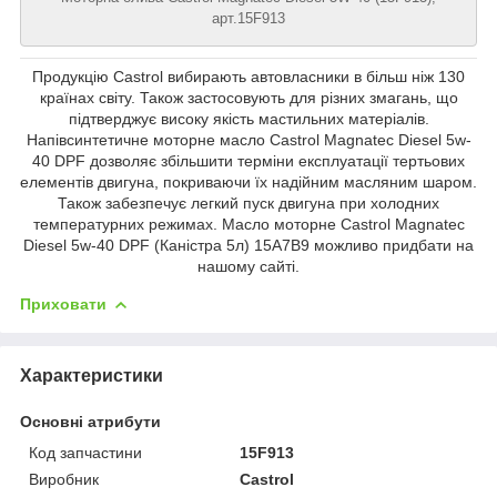
арт.15F913
Продукцію Castrol вибирають автовласники в більш ніж 130
країнах світу. Також застосовують для різних змагань, що
підтверджує високу якість мастильних матеріалів.
Напівсинтетичне моторне масло Castrol Magnatec Diesel 5w-
40 DPF дозволяє збільшити терміни експлуатації тертьових
елементів двигуна, покриваючи їх надійним масляним шаром.
Також забезпечує легкий пуск двигуна при холодних
температурних режимах. Масло моторне Castrol Magnatec
Diesel 5w-40 DPF (Каністра 5л) 15A7B9 можливо придбати на
нашому сайті.
Приховати
Характеристики
Основні атрибути
Код запчастини
15F913
Виробник
Castrol