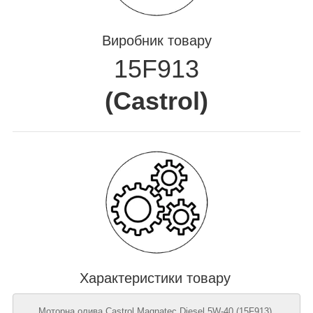
Виробник товару
15F913
(
Castrol
)
Характеристики товару
Моторна олива Castrol Magnatec Diesel 5W-40 (15F913),