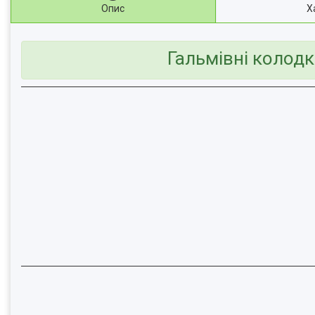
Опис
Х
Гальмівні колодк