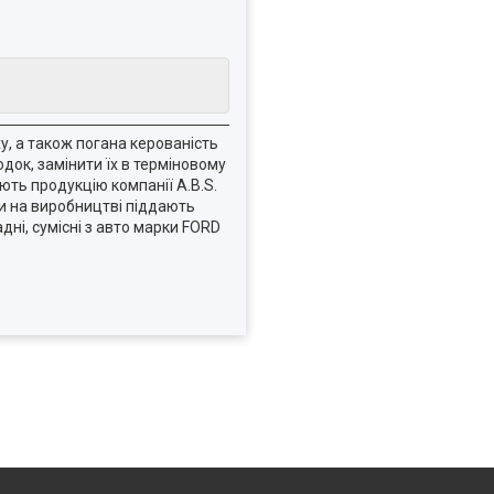
у, а також погана керованість
док, замінити їх в терміновому
ють продукцію компанії A.B.S.
ми на виробництві піддають
ні, сумісні з авто марки FORD