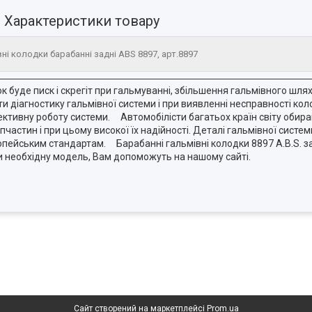
Характеристики товару
ні колодки барабанні задні ABS 8897, арт.8897
 буде писк і скрегіт при гальмуванні, збільшення гальмівного шлях
 діагностику гальмівної системи і при виявленні несправності коло
ктивну роботу системи. Автомобілісти багатьох країн світу обира
частин і при цьому високої їх надійності. Деталі гальмівної систе
ейським стандартам. Барабанні гальмівні колодки 8897 A.B.S. зад
и необхідну модель, Вам допоможуть на нашому сайті.
Сайт створений на маркетплейсі
Prom.ua