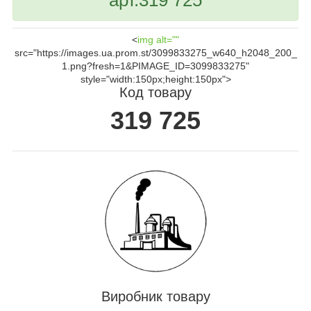
<
img alt=""
src="https://images.ua.prom.st/3099833275_w640_h2048_200_
1.png?fresh=1&PIMAGE_ID=3099833275"
style="width:150px;height:150px">
Код товару
319 725
Виробник товару