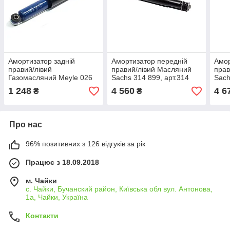
Амортизатор задній
Амортизатор передній
Амор
правий/лівий
правий/лівий Масляний
прав
Газомасляний Meyle 026
Sachs 314 899, арт.314
Sach
725 0035, арт.026 725
899
724
1 248
4 560
4 6
₴
₴
0035
Про нас
96% позитивних з 126 відгуків за рік
Працює з 18.09.2018
м. Чайки
с. Чайки, Бучанский район, Київська обл вул. Антонова,
1а, Чайки, Україна
Контакти