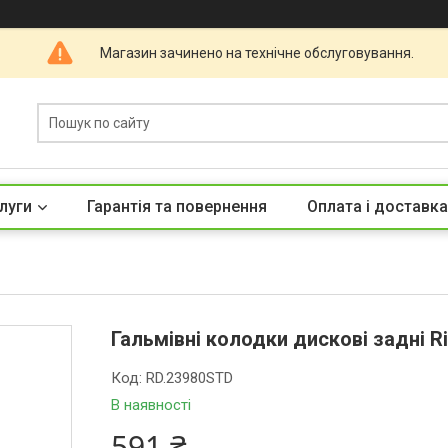
Магазин зачинено на технічне обслуговування.
луги
Гарантія та повернення
Оплата і доставка
Гальмівні колодки дискові задні R
Код:
RD.23980STD
В наявності
591 ₴