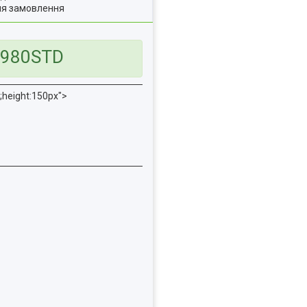
ля замовлення
23980STD
height:150px">