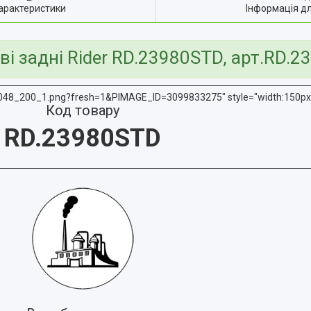
арактеристики
Інформація д
ві задні Rider RD.23980STD, арт.RD.
048_200_1.png?fresh=1&PIMAGE_ID=3099833275" style="width:150px;
Код товару
RD.23980STD