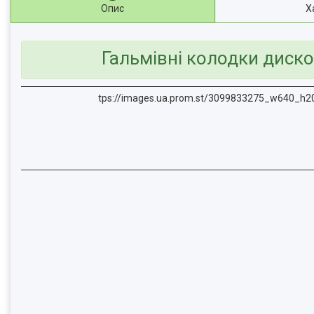
Опис
Х
Гальмівні колодки диско
tps://images.ua.prom.st/3099833275_w640_h2