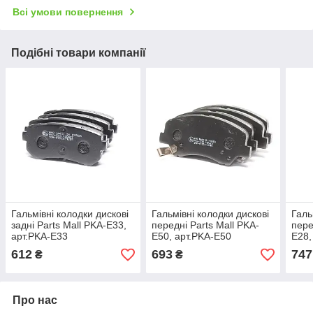
Всі умови повернення
Подібні товари компанії
Гальмівні колодки дискові
Гальмівні колодки дискові
Галь
задні Parts Mall PKA-E33,
передні Parts Mall PKA-
пере
арт.PKA-E33
E50, арт.PKA-E50
E28,
612
693
747
₴
₴
Про нас