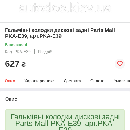
Гальмівні колодки дискові задні Parts Mall
PKA-E39, арт.PKA-E39
В наявності
Код: PKA-E39
Роздріб
627
₴
Опис
Характеристики
Доставка
Оплата
Умови п
Опис
Гальмівні колодки дискові задні
Parts Mall PKA-E39, арт.PKA-
E39