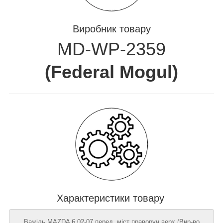
Виробник товару
MD-WP-2359
(
Federal Mogul
)
Характеристики товару
Важіль MAZDA 6 02-07 перед. міст праворуч верх (Вир-во