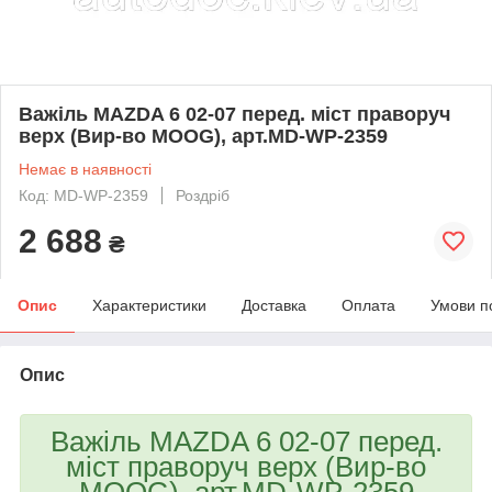
Важіль MAZDA 6 02-07 перед. міст праворуч
верх (Вир-во MOOG), арт.MD-WP-2359
Немає в наявності
Код: MD-WP-2359
Роздріб
2 688
₴
Опис
Характеристики
Доставка
Оплата
Умови п
Опис
Важіль MAZDA 6 02-07 перед.
міст праворуч верх (Вир-во
MOOG), арт.MD-WP-2359