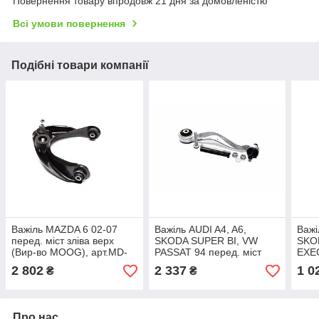
Повернення товару впродовж 21 дня за домовленістю
Всі умови повернення
Подібні товари компанії
Важіль MAZDA 6 02-07
Важіль AUDI A4, A6,
Важі
перед. міст зліва верх
SKODA SUPER BI, VW
SKO
(Вир-во MOOG), арт.MD-
PASSAT 94 перед. міст
EXE
WP-2358
праворуч верх (Вир-во
пере
2 802
2 337
1 0
₴
₴
MEYLE), арт.116 050
во M
8293/HD
067
Про нас