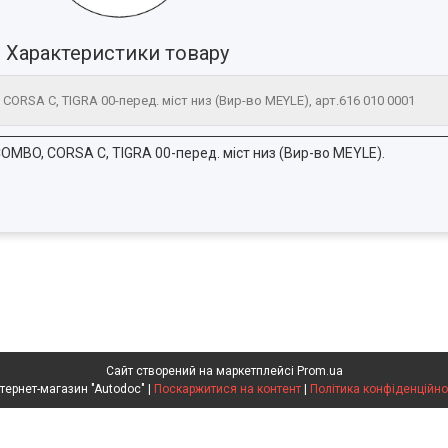
Характеристики товару
ORSA C, TIGRA 00-перед. міст низ (Вир-во MEYLE), арт.616 010 0001
OMBO, CORSA C, TIGRA 00-перед. міст низ (Вир-во MEYLE).
Сайт створений на маркетплейсі
Prom.ua
Интернет-магазин "Autodoc" |
Поскаржитися на контент
|
Політика конфіденційно