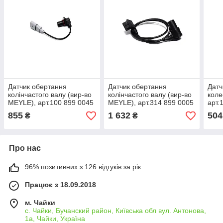
Датчик обертання
Датчик обертання
Датч
колінчастого валу (вир-во
колінчастого валу (вир-во
коле
MEYLE), арт.100 899 0045
MEYLE), арт.314 899 0005
арт.
855
1 632
504
₴
₴
Про нас
96% позитивних з 126 відгуків за рік
Працює з 18.09.2018
м. Чайки
с. Чайки, Бучанский район, Київська обл вул. Антонова,
1а, Чайки, Україна