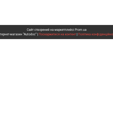
Сайт створений на маркетплейсі
Prom.ua
Интернет-магазин "Autodoc" |
Поскаржитися на контент
|
Політика конфіденційно