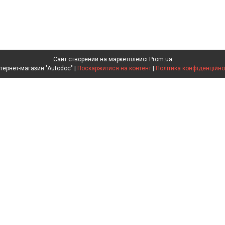
Сайт створений на маркетплейсі
Prom.ua
Интернет-магазин "Autodoc" |
Поскаржитися на контент
|
Політика конфіденційно