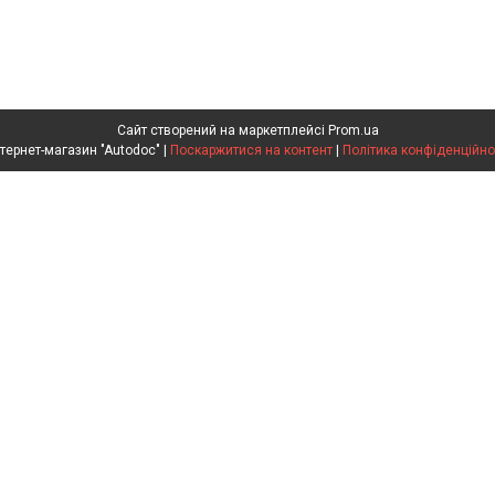
Сайт створений на маркетплейсі
Prom.ua
Интернет-магазин "Autodoc" |
Поскаржитися на контент
|
Політика конфіденційно