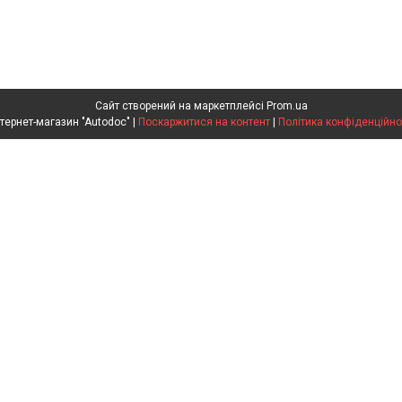
Сайт створений на маркетплейсі
Prom.ua
Интернет-магазин "Autodoc" |
Поскаржитися на контент
|
Політика конфіденційно